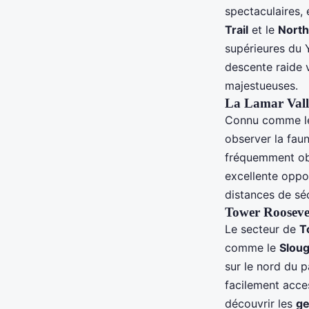
spectaculaires,
Trail
et le
North
supérieures du 
descente raide 
majestueuses.
La Lamar Vall
Connu comme 
observer la faun
fréquemment ob
excellente oppor
distances de séc
Tower Roosevelt
Le secteur de
T
comme le
Sloug
sur le nord du
facilement acces
découvrir les
ge