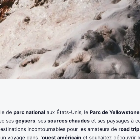
itinéraire de
rle de
parc national
aux États-Unis, le
Parc de Yellowstone
vec ses
geysers
, ses
sources chaudes
et ses paysages à co
ir les geysers du
 destinations incontournables pour les amateurs de
road trip
un voyage dans l'
ouest américain
et souhaitez découvrir l