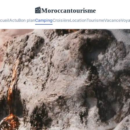
Moroccantourisme
📰
cueil
Actu
Bon plan
Camping
Croisière
Location
Tourisme
Vacance
Voy