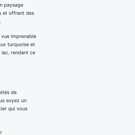
un paysage
 et offrent des
.
 vue imprenable
aux turquoise et
 lac, rendant ce
nités de
ous soyez un
ier qui vous
u