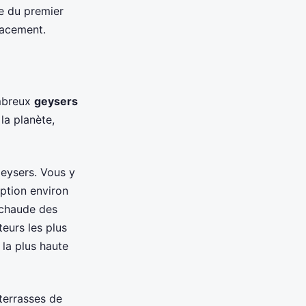
e du premier
lacement.
ombreux
geysers
la planète,
geysers. Vous y
uption environ
 chaude des
teurs les plus
 la plus haute
terrasses de