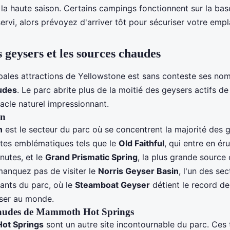
la haute saison. Certains campings fonctionnent sur la bas
servi, alors prévoyez d'arriver tôt pour sécuriser votre emp
 geysers et les sources chaudes
ipales attractions de Yellowstone est sans conteste ses n
udes
. Le parc abrite plus de la moitié des geysers actifs de 
acle naturel impressionnant.
in
n
est le secteur du parc où se concentrent la majorité des 
ites emblématiques tels que le
Old Faithful
, qui entre en ér
nutes, et le
Grand Prismatic Spring
, la plus grande source
manquez pas de visiter le
Norris Geyser Basin
, l'un des sec
eants du parc, où le
Steamboat Geyser
détient le record de
ser au monde.
haudes de Mammoth Hot Springs
ot Springs
sont un autre site incontournable du parc. Ces 