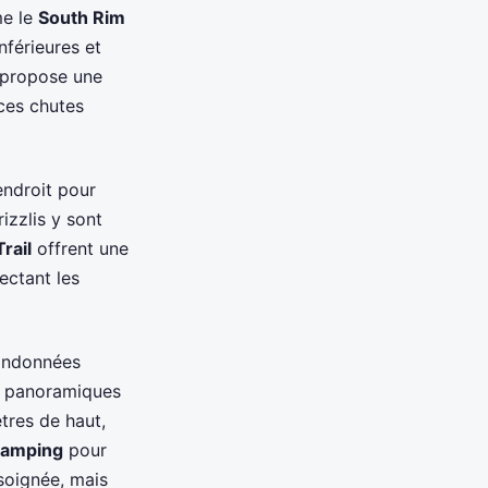
me le
South Rim
nférieures et
propose une
ces chutes
endroit pour
izzlis y sont
rail
offrent une
ectant les
randonnées
s panoramiques
tres de haut,
 camping
pour
soignée, mais