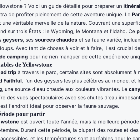
llowstone ? Voici un guide détaillé pour préparer un
itinér
tra de profiter pleinement de cette aventure unique. Le
Par
 une véritable merveille de la nature. Couvrant une superfi
end sur trois États : le Wyoming, le Montana et l'Idaho. Ce
p
es
geysers
, ses
sources chaudes
et sa faune variée, inclua
oups. Avec tant de choses à voir et à faire, il est crucial de
e de camping
pour ne rien manquer de cette expérience uniq
ables de Yellowstone
ad trip
à travers le parc, certains sites sont absolument à
d Faithful
, l'un des geysers les plus célèbres au monde, et 
g
, une source d'eau chaude aux couleurs vibrantes. Le
cany
re des vues spectaculaires avec ses chutes d'eau imposant
est l'endroit idéal pour observer la faune sauvage.
ériode pour partir
lowstone
est ouvert toute l'année, mais la meilleure période 
tembre. Durant cette période, la plupart des routes et des 
accessibles, et les températures sont agréables pour le ca