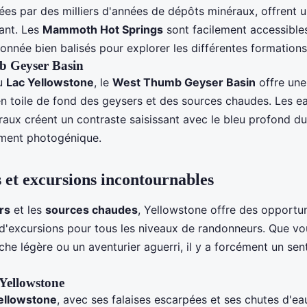
nées par des milliers d'années de dépôts minéraux, offrent 
nant. Les
Mammoth Hot Springs
sont facilement accessibles
onnée bien balisés pour explorer les différentes formations
 Geyser Basin
du
Lac Yellowstone
, le
West Thumb Geyser Basin
offre une
en toile de fond des geysers et des sources chaudes. Les e
raux créent un contraste saisissant avec le bleu profond du
rement photogénique.
et excursions incontournables
rs
et les
sources chaudes
, Yellowstone offre des opportu
d'excursions pour tous les niveaux de randonneurs. Que v
e légère ou un aventurier aguerri, il y a forcément un sent
Yellowstone
ellowstone
, avec ses falaises escarpées et ses chutes d'ea