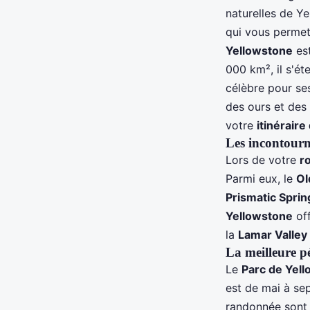
parc de Yellowstone?
naturelles de Ye
qui vous permet
Yellowstone
est
Jade
•
5 juin 2024
•
6 min de lecture
000 km², il s'ét
célèbre pour s
des ours et des l
votre
itinérair
Les incontourn
Lors de votre
ro
Parmi eux, le
Ol
Prismatic Sprin
Yellowstone
off
la
Lamar Valley
La meilleure p
Le
Parc de Yel
est de mai à sep
randonnée sont 