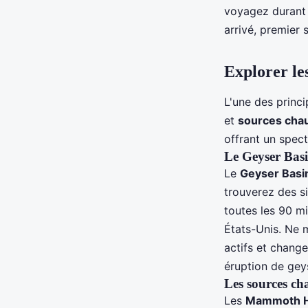
voyagez durant 
arrivé, premier 
Explorer les
L'une des princ
et
sources cha
offrant un spect
Le Geyser Bas
Le
Geyser Basi
trouverez des s
toutes les 90 mi
États-Unis. Ne 
actifs et chang
éruption de gey
Les sources c
Les
Mammoth H