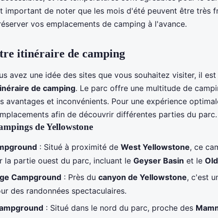
t important de noter que les mois d'été peuvent être très f
 réserver vos emplacements de camping à l'avance.
otre itinéraire de camping
s avez une idée des sites que vous souhaitez visiter, il es
tinéraire de camping
. Le parc offre une multitude de camp
s avantages et inconvénients. Pour une expérience optimal
emplacements afin de découvrir différentes parties du parc.
campings de Yellowstone
mpground
: Situé à proximité de
West Yellowstone
, ce ca
 la partie ouest du parc, incluant le
Geyser Basin
et le
Old
lage Campground
: Près du
canyon de Yellowstone
, c'est 
ur des randonnées spectaculaires.
ampground
: Situé dans le nord du parc, proche des
Mamm