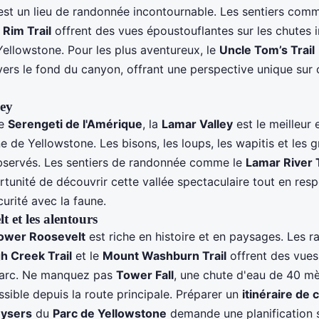
 est un lieu de randonnée incontournable. Les sentiers com
 Rim Trail
offrent des vues époustouflantes sur les chutes i
Yellowstone. Pour les plus aventureux, le
Uncle Tom’s Trail
vers le fond du canyon, offrant une perspective unique sur 
ey
le
Serengeti de l'Amérique
, la
Lamar Valley
est le meilleur 
e de Yellowstone. Les bisons, les loups, les wapitis et les gr
servés. Les sentiers de randonnée comme le
Lamar River T
tunité de découvrir cette vallée spectaculaire tout en resp
urité avec la faune.
 et les alentours
ower Roosevelt
est riche en histoire et en paysages. Les 
h Creek Trail
et le
Mount Washburn Trail
offrent des vue
 parc. Ne manquez pas
Tower Fall
, une chute d'eau de 40 mè
sible depuis la route principale. Préparer un
itinéraire de
ysers
du
Parc de Yellowstone
demande une planification 