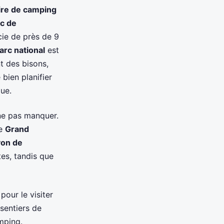
aire de camping
c de
cie de près de 9
arc national
est
nt des bisons,
 bien planifier
ue.
 ne pas manquer.
le
Grand
on de
es, tandis que
pour le visiter
sentiers de
mping.