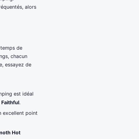
réquentés, alors
t temps de
ings, chacun
e, essayez de
mping est idéal
 Faithful
.
un excellent point
oth Hot