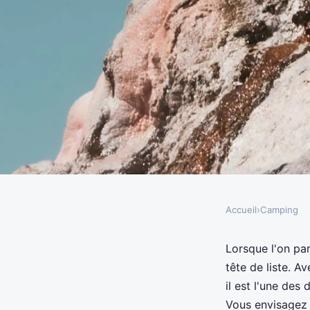
Accueil
›
Camping
CAMPING
Comment préparer un 
Lorsque l'on pa
tête de liste. A
camping pour découvr
il est l'une des
Vous envisagez 