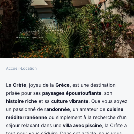
Accueil
›
Location
LOCATION
Quels conseils pour trouver une
La
Crète
, joyau de la
Grèce
, est une destination
prisée pour ses
paysages époustouflants
, son
villa en Crète avec des cours de
histoire riche
et sa
culture vibrante
. Que vous soyez
cuisine et des randonnées
un passionné de
randonnée
, un amateur de
cuisine
guidées?
méditerranéenne
ou simplement à la recherche d'un
séjour relaxant dans une
villa avec piscine
, la Crète a
Jade
•
5 juin 2024
•
6 min de lecture
tout pour vous séduire. Dans cet article, nous vous