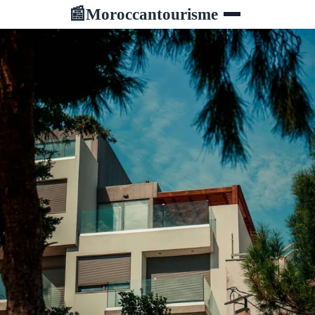
Moroccantourisme
📰