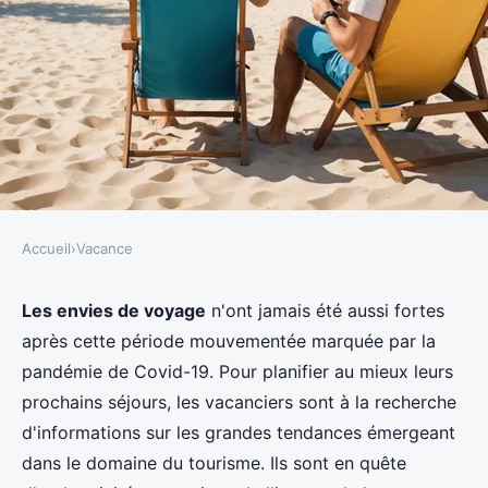
Accueil
›
Vacance
VACANCE
Les tendances des vacances en
Les envies de voyage
n'ont jamais été aussi fortes
après cette période mouvementée marquée par la
2024
pandémie de Covid-19. Pour planifier au mieux leurs
prochains séjours, les vacanciers sont à la recherche
Jade
•
4 juillet 2024
•
3 min de lecture
d'informations sur les grandes tendances émergeant
dans le domaine du tourisme. Ils sont en quête