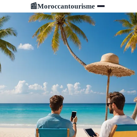
Moroccantourisme
📰